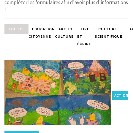
compléter les formulaires afin d'avoir plus d'informations
!
TOUTES
EDUCATION
ART ET
LIRE
CULTURE
A
CITOYENNE
CULTURE
ET
SCIENTIFIQUE
ÉCRIRE
ACTION