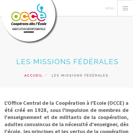
VOTRE AD OCCE 33
LES MISSIONS FÉDÉRALES
GERER SA COOPERATIVE
ACTIONS PÉDAGOGIQUES
ACCUEIL
LES MISSIONS FÉDÉRALES
FORMATIONS
PRETS ET SERVICES
NOS RESSOURCES
L'Office Central de la Coopération à l'Ecole (OCCE) a
été créé en 1928, sous l'impulsion de membres de
RECHERCHER
l'enseignement et de militants de la coopération,
adultes convaincus de la nécessité d'enseigner, dès
CONTACT
l'école, les principes et les vertus de la coopération