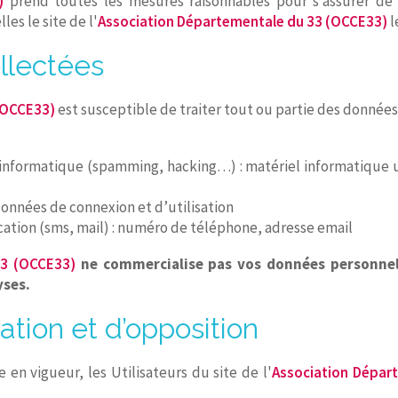
)
prend toutes les mesures raisonnables pour s’assurer de 
es le site de l'
Association Départementale du 33 (OCCE33)
l
llectées
(OCCE33)
est susceptible de traiter tout ou partie des données 
 informatique (spamming, hacking…) : matériel informatique uti
 données de connexion et d’utilisation
ion (sms, mail) : numéro de téléphone, adresse email
33 (OCCE33)
ne commercialise pas vos données personnel
yses.
cation et d’opposition
n vigueur, les Utilisateurs du site de l'
Association Dépar