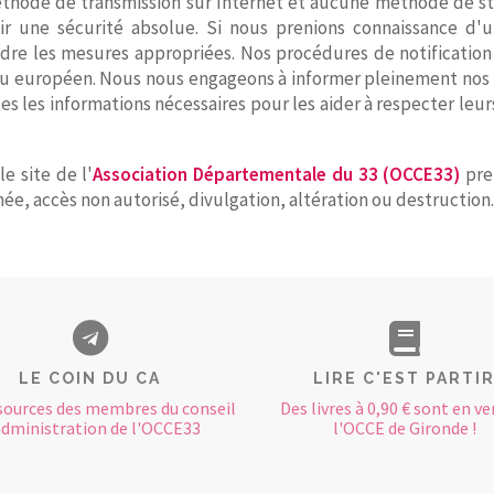
méthode de transmission sur Internet et aucune méthode de 
une sécurité absolue. Si nous prenions connaissance d'un
endre les mesures appropriées. Nos procédures de notificatio
 ou européen. Nous nous engageons à informer pleinement nos 
tes les informations nécessaires pour les aider à respecter le
e site de l'
Association Départementale du 33 (OCCE33)
pren
ée, accès non autorisé, divulgation, altération ou destruction.
LE COIN DU CA
LIRE C'EST PARTI
sources des membres du conseil
Des livres à 0,90 € sont en ve
administration de l'OCCE33
l'OCCE de Gironde !