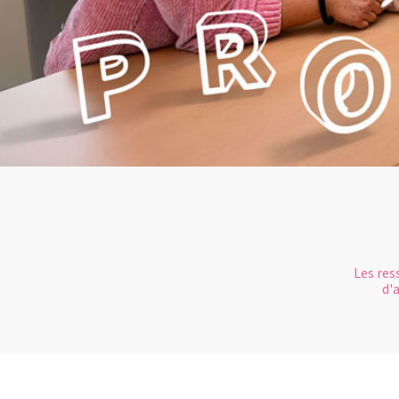
Les res
d'