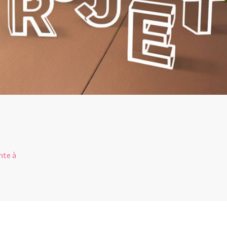
R
nte à