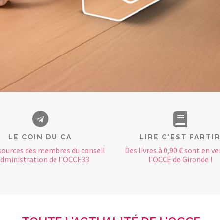
LE COIN DU CA
LIRE C'EST PARTI
sources des membres du conseil
Des livres à 0,90 € sont en ve
administration de l'OCCE33
l'OCCE de Gironde !