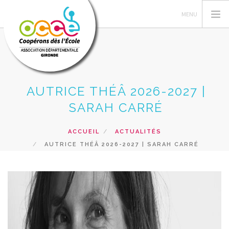
AUTRICE THÉÂ 2026-2027 |
VOTRE AD OCCE 33
SARAH CARRÉ
GERER SA COOPERATIVE
ACTIONS PÉDAGOGIQUES
ACCUEIL
ACTUALITÉS
FORMATIONS
AUTRICE THÉÂ 2026-2027 | SARAH CARRÉ
PRETS ET SERVICES
NOS RESSOURCES
RECHERCHER
CONTACT