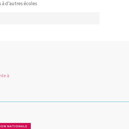
 à d’autres écoles
R
nte à
ION NATIONALE