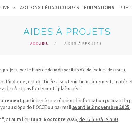
TIVE
ACTIONS PÉDAGOGIQUES
FORMATIONS
PRET
AIDES À PROJETS
ACCUEIL
AIDES À PROJETS
ojets, par le biais de deux dispositifs d’aide (voir ci-dessous).
m l’indique, est destinée à soutenir financièrement, matér
te aide n’est pas forcément "plafonnée".
toirement
participer à une réunion d'information pendant la p
oyer au siège de l'OCCE ou par mail
avant le 3 novembre 2025
.
", et aura lieu
lundi 6 octobre 2025
,
de 17 h 30 à 19 h 30
.