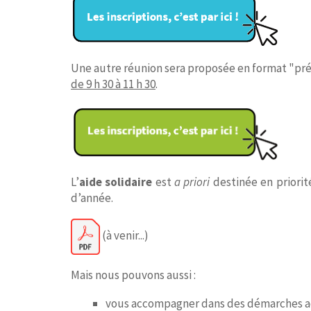
Une autre réunion sera proposée en format "prés
de 9 h 30 à 11 h 30
.
L’
aide solidaire
est
a priori
destinée en priorit
d’année.
(à venir...)
Mais nous pouvons aussi :
vous accompagner dans des démarches a