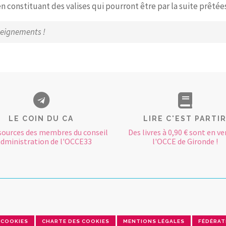
constituant des valises qui pourront être par la suite prêtées
seignements !
LE COIN DU CA
LIRE C'EST PARTI
sources des membres du conseil
Des livres à 0,90 € sont en ve
administration de l'OCCE33
l'OCCE de Gironde !
COOKIES
CHARTE DES COOKIES
MENTIONS LÉGALES
FÉDÉRAT