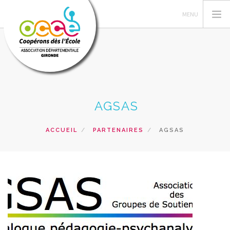
VOTRE AD OCCE 33
AGSAS
GERER SA COOPERATIVE
ACTIONS PÉDAGOGIQUES
ACCUEIL
PARTENAIRES
AGSAS
FORMATIONS
PRETS ET SERVICES
NOS RESSOURCES
RECHERCHER
CONTACT