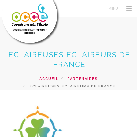
ECLAIREUSES ÉCLAIREURS DE
VOTRE AD OCCE 33
FRANCE
GERER SA COOPERATIVE
ACTIONS PÉDAGOGIQUES
ACCUEIL
PARTENAIRES
FORMATIONS
ECLAIREUSES ÉCLAIREURS DE FRANCE
PRETS ET SERVICES
NOS RESSOURCES
RECHERCHER
CONTACT