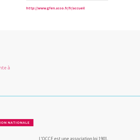
http://www.gfen.asso.fr/fr/accueil
R
nte à
ION NATIONALE
L'OCCE est une association loi 1901.