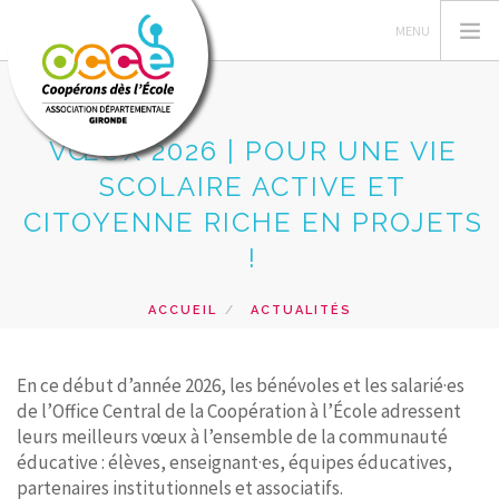
VŒUX 2026 | POUR UNE VIE
SCOLAIRE ACTIVE ET
VOTRE AD OCCE 33
CITOYENNE RICHE EN PROJETS
GERER SA COOPERATIVE
!
ACTIONS PÉDAGOGIQUES
FORMATIONS
ACCUEIL
ACTUALITÉS
VŒUX 2026 | POUR UNE VIE SCOLAIRE ACTIVE ET
PRETS ET SERVICES
CITOYENNE RICHE EN PROJETS !
NOS RESSOURCES
En ce début d’année 2026, les bénévoles et les salarié·es
de l’Office Central de la Coopération à l’École adressent
RECHERCHER
leurs meilleurs vœux à l’ensemble de la communauté
éducative : élèves, enseignant·es, équipes éducatives,
CONTACT
partenaires institutionnels et associatifs.