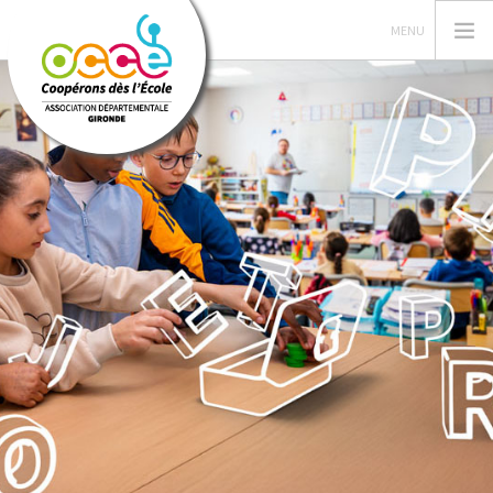
VOTRE AD OCCE 33
GERER SA COOPERATIVE
ACTIONS PÉDAGOGIQUES
FORMATIONS
PRETS ET SERVICES
NOS RESSOURCES
RECHERCHER
CONTACT